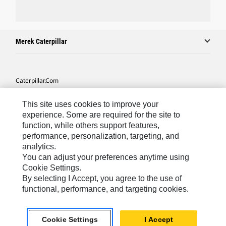
Merek Caterpillar
Caterpillar.com
Hubungi Caterpillar
This site uses cookies to improve your
Preferensi Pemasaran Saya
experience. Some are required for the site to
function, while others support features,
Peta Situs
performance, personalization, targeting, and
analytics.
Cookie Settings
You can adjust your preferences anytime using
Hukum
Cookie Settings.
By selecting I Accept, you agree to the use of
Privasi
functional, performance, and targeting cookies.
Asia Tenggara
© 2026 Caterpillar. Hak Dilindungi UU.
Cookie Settings
I Accept