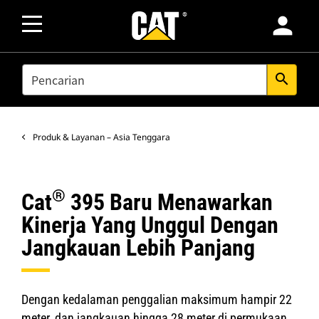
person
SEARCH
search
Produk & Layanan – Asia Tenggara
®
Cat
395 Baru Menawarkan
Kinerja Yang Unggul Dengan
Jangkauan Lebih Panjang
Dengan kedalaman penggalian maksimum hampir 22
meter, dan jangkauan hingga 28 meter di permukaan