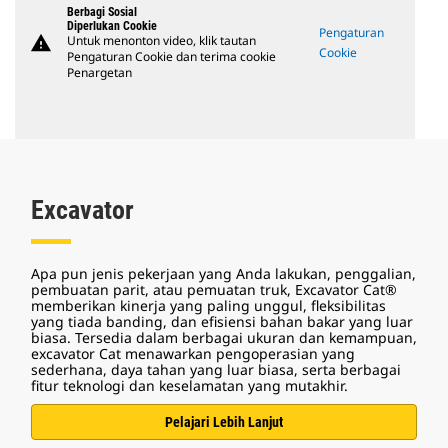
Berbagi Sosial
Diperlukan Cookie
Pengaturan
warning
Untuk menonton video, klik tautan
Cookie
Pengaturan Cookie dan terima cookie
Penargetan
Excavator
Apa pun jenis pekerjaan yang Anda lakukan, penggalian,
pembuatan parit, atau pemuatan truk, Excavator Cat®
memberikan kinerja yang paling unggul, fleksibilitas
yang tiada banding, dan efisiensi bahan bakar yang luar
biasa. Tersedia dalam berbagai ukuran dan kemampuan,
excavator Cat menawarkan pengoperasian yang
sederhana, daya tahan yang luar biasa, serta berbagai
fitur teknologi dan keselamatan yang mutakhir.
Pelajari Lebih Lanjut