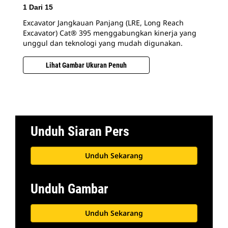
1
Dari
15
2
D
Excavator Jangkauan Panjang (LRE, Long Reach
Mem
Excavator) Cat® 395 menggabungkan kinerja yang
mel
unggul dan teknologi yang mudah digunakan.
pen
jan
Lihat Gambar Ukuran Penuh
jan
dia
And
Unduh Siaran Pers
Unduh Sekarang
Unduh Gambar
Unduh Sekarang