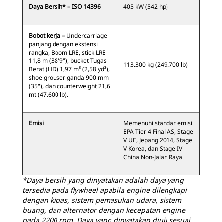
Daya Bersih* – ISO 14396
405 kW (542 hp)
Bobot kerja –
Undercarriage
panjang dengan ekstensi
rangka, Boom LRE, stick LRE
11,8 m (38'9"), bucket Tugas
113.300 kg (249.700 lb)
Berat (HD) 1,97 m³ (2,58 yd³),
shoe grouser ganda 900 mm
(35"), dan counterweight 21,6
mt (47.600 lb).
Emisi
Memenuhi standar emisi
EPA Tier 4 Final AS, Stage
V UE, Jepang 2014, Stage
V Korea, dan Stage IV
China Non-Jalan Raya
*Daya bersih yang dinyatakan adalah daya yang
tersedia pada flywheel apabila engine dilengkapi
dengan kipas, sistem pemasukan udara, sistem
buang, dan alternator dengan kecepatan engine
pada 2200 rpm. Daya yang dinyatakan diuji sesuai