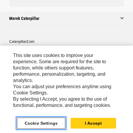
Merek Caterpillar
Caterpillar.com
Hubungi Caterpillar
This site uses cookies to improve your
Preferensi Pemasaran Saya
experience. Some are required for the site to
function, while others support features,
Peta Situs
performance, personalization, targeting, and
analytics.
Cookie Settings
You can adjust your preferences anytime using
Hukum
Cookie Settings.
By selecting I Accept, you agree to the use of
Privasi
functional, performance, and targeting cookies.
Asia Tenggara
© 2026 Caterpillar. Hak Dilindungi UU.
Cookie Settings
I Accept