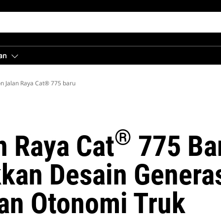
an
a
n Jalan Raya Cat® 775 baru
®
n Raya Cat
775 Ba
an Desain Generas
an Otonomi Truk