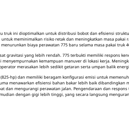
 truk ini dioptimalkan untuk distribusi bobot dan efisiensi strukt
 untuk meminimalkan risiko retak dan meningkatkan masa pakai ra
enurunkan biaya perawatan 775 baru selama masa pakai truk 40
at gravitasi yang lebih rendah. 775 terbukti memiliki respons ke
ui menyempurnakan kemampuan manuver di lokasi kerja. Meningka
operator merasakan lebih sedikit getaran serta umpan balik energi
w (825-hp) dan memiliki beragam konfigurasi emisi untuk memenuhi
 bauma menawarkan efisiensi bahan bakar lebih baik dibandingkan
cepat dan mengurangi perawatan jalan. Pengendaraan dan respo
emudian dengan gigi lebih tinggi, yang secara langsung mengura