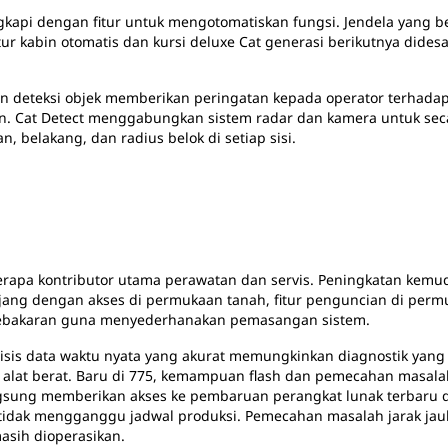
ngkapi dengan fitur untuk mengotomatiskan fungsi. Jendela yang be
atur kabin otomatis dan kursi deluxe Cat generasi berikutnya di
an deteksi objek memberikan peringatan kepada operator terhadap 
Cat Detect menggabungkan sistem radar dan kamera untuk seca
n, belakang, dan radius belok di setiap sisi.
rapa kontributor utama perawatan dan servis. Peningkatan kemud
jang dengan akses di permukaan tanah, fitur penguncian di perm
kebakaran guna menyederhanakan pemasangan sistem.
is data waktu nyata yang akurat memungkinkan diagnostik yan
alat berat. Baru di 775, kemampuan flash dan pemecahan masal
 langsung memberikan akses ke pembaruan perangkat lunak terba
 tidak mengganggu jadwal produksi. Pemecahan masalah jarak j
masih dioperasikan.