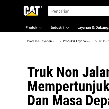
SEARCH
Produk
Industri
Layanan & Dukung
Produk & Layanan – Asia Tenggara
Produk & Layanan – Asia Tenggar
Truk No
Truk Non Jala
Mempertunjukk
Dan Masa Dep