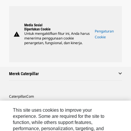
Media Sosial
Diperlukan Cookie
Pengaturan
warning
Untuk mengaktifkan fitur ini, Anda harus
Cookie
menerima penggunaan cookie
penargetan, fungsional, dan kinerja.
Merek Caterpillar
Caterpillar.com
Hubungi Caterpillar
This site uses cookies to improve your
Preferensi Pemasaran Saya
experience. Some are required for the site to
function, while others support features,
Peta Situs
performance, personalization, targeting, and