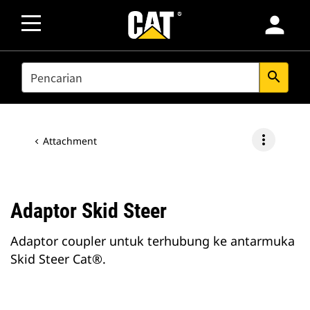
person
SEARCH
search
more_vert
Attachment
Adaptor Skid Steer
Adaptor coupler untuk terhubung ke antarmuka
Skid Steer Cat®.