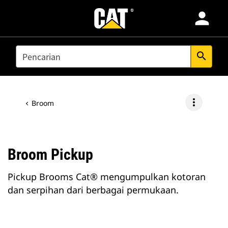
person
Produk
SEARCH
search
Industri
more_vert
Broom
Layanan & Dukungan
Broom Pickup
Temukan Dealer
Pickup Brooms Cat® mengumpulkan kotoran
Southeast Asia-Bahasa Indonesia
dan serpihan dari berbagai permukaan.
Aplikasi Cat