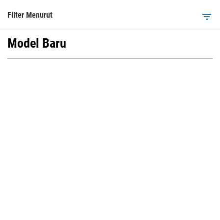
Filter Menurut
filter_list
Model Baru