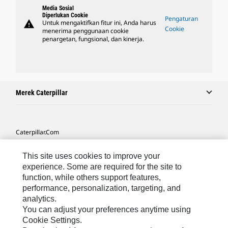
Media Sosial
Diperlukan Cookie
Pengaturan
warning
Untuk mengaktifkan fitur ini, Anda harus
Cookie
menerima penggunaan cookie
penargetan, fungsional, dan kinerja.
Merek Caterpillar
Caterpillar.com
Hubungi Caterpillar
This site uses cookies to improve your
Preferensi Pemasaran Saya
experience. Some are required for the site to
function, while others support features,
Peta Situs
performance, personalization, targeting, and
analytics.
Cookie Settings
You can adjust your preferences anytime using
Hukum
Cookie Settings.