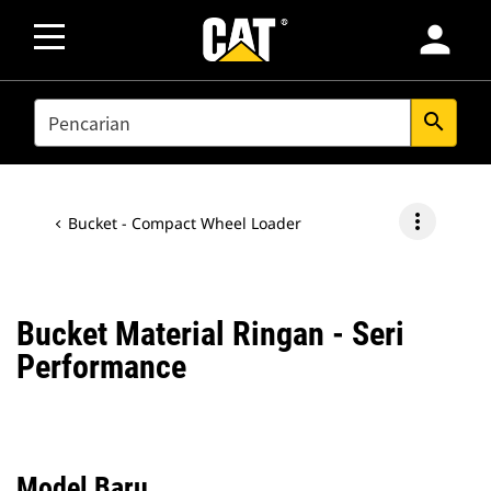
person
SEARCH
search
more_vert
Bucket - Compact Wheel Loader
Bucket Material Ringan - Seri
Performance
Model Baru