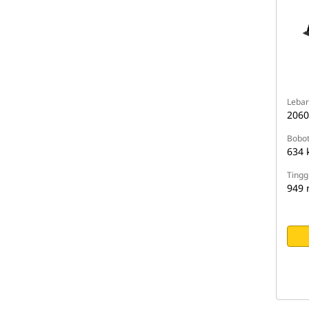
Lebar
206
Bobo
634 
Tingg
949