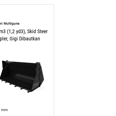
et Multiguna
m3 (1,2 yd3), Skid Steer
pler, Gigi Dibautkan
0 mm