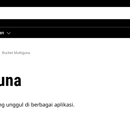
an
Bucket Multiguna
una
 unggul di berbagai aplikasi.