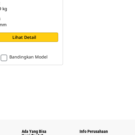
t
9 kg
i
 mm
Lihat Detail
Bandingkan Model
Ada Yang Bisa
Info Perusahaan