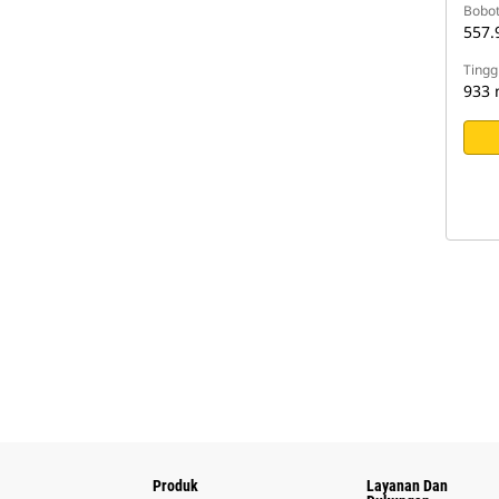
Bobo
557.
Tingg
933
Produk
Layanan Dan