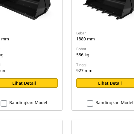
Lebar
0 mm
1880 mm
t
Bobot
kg
586 kg
i
Tinggi
 mm
927 mm
Lihat Detail
Lihat Detail
Bandingkan Model
Bandingkan Model