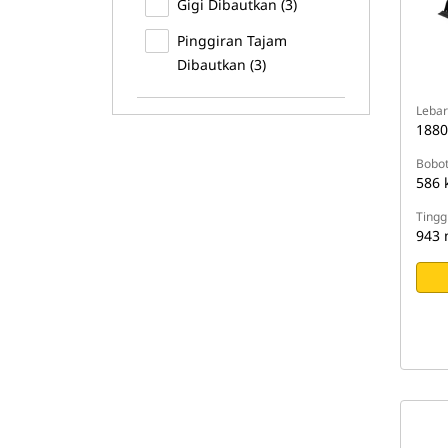
Gigi Dibautkan (3)
Pinggiran Tajam
Dibautkan (3)
Lebar
188
Bobo
586 
Tingg
943