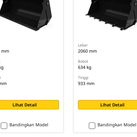
Lebar
0 mm
2060 mm
t
Bobot
kg
634 kg
i
Tinggi
 mm
933 mm
Lihat Detail
Lihat Detail
Bandingkan Model
Bandingkan Model