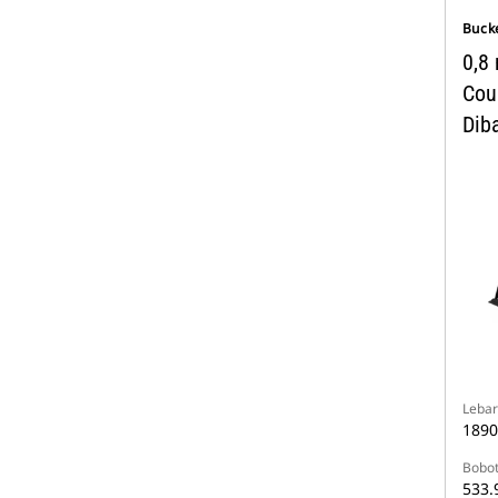
Buck
0,8 
Cou
Dib
Lebar
189
Bobo
533.