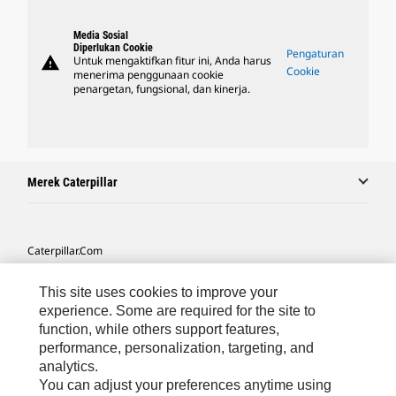
Media Sosial
Diperlukan Cookie
Pengaturan
warning
Untuk mengaktifkan fitur ini, Anda harus
Cookie
menerima penggunaan cookie
penargetan, fungsional, dan kinerja.
Merek Caterpillar
Caterpillar.com
Hubungi Caterpillar
This site uses cookies to improve your
Preferensi Pemasaran Saya
experience. Some are required for the site to
function, while others support features,
Peta Situs
performance, personalization, targeting, and
analytics.
Cookie Settings
You can adjust your preferences anytime using