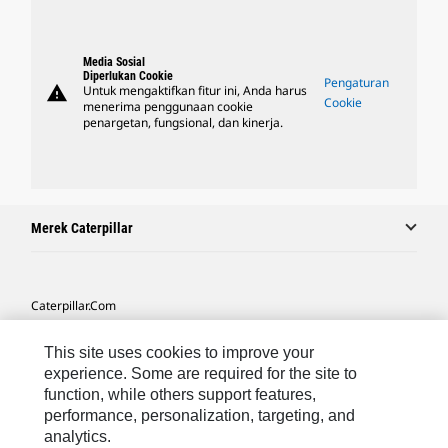
Media Sosial
Diperlukan Cookie
Pengaturan
warning
Untuk mengaktifkan fitur ini, Anda harus
Cookie
menerima penggunaan cookie
penargetan, fungsional, dan kinerja.
Merek Caterpillar
Caterpillar.com
Hubungi Caterpillar
This site uses cookies to improve your
Preferensi Pemasaran Saya
experience. Some are required for the site to
function, while others support features,
Peta Situs
performance, personalization, targeting, and
analytics.
Cookie Settings