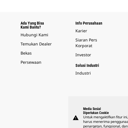
Ada Yang Bisa
Info Perusahaan
Kami Bantu?
Karier
Hubungi Kami
Siaran Pers
Temukan Dealer
Korporat
Bekas
Investor
Persewaan
Solusi Industri
Industri
Media Sosial
Diperlukan Cookie
warning
Untuk mengaktifkan fitur ini
harus menerima penggunaa
penargetan, fungsional, dan 