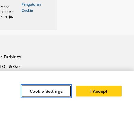
Pengaturan
, Anda
Cookie
n cookie
kinerja.
ar Turbines
 Oil & Gas
ner Powertrain
tems
Cookie Settings
I Accept