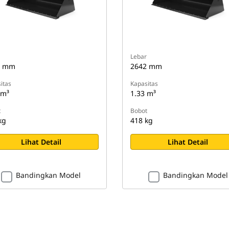
Lebar
0 mm
2642 mm
itas
Kapasitas
 m³
1.33 m³
t
Bobot
kg
418 kg
Lihat Detail
Lihat Detail
Bandingkan Model
Bandingkan Model