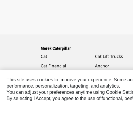
Merek Caterpillar
Cat
Cat Lift Trucks
Cat Financial
Anchor
Cat Reman
AsiaTrak
This site uses cookies to improve your experience. Some are r
Cat Rentals
FG Wilson
performance, personalization, targeting, and analytics.
You can adjust your preferences anytime using Cookie Setti
By selecting I Accept, you agree to the use of functional, pe
Caterpillar.com
Hubungi Caterpillar
Preferensi Pe
Asia Tenggara
© 2026 Caterpillar. Hak Dilindungi UU.