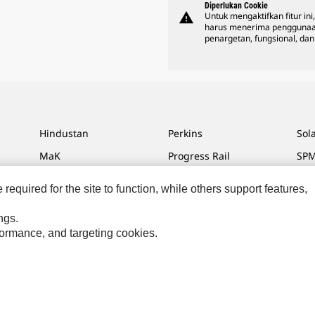
Diperlukan Cookie
warning
Untuk mengaktifkan fitur ini
harus menerima penggunaa
penargetan, fungsional, dan 
Hindustan
Perkins
Sol
MaK
Progress Rail
SPM
MWM
SEM
Tur
equired for the site to function, while others support features,
Sys
VisionLink
ngs.
rformance, and targeting cookies.
masaran Saya
Peta Situs
Cookie Settings
Hukum
Privasi