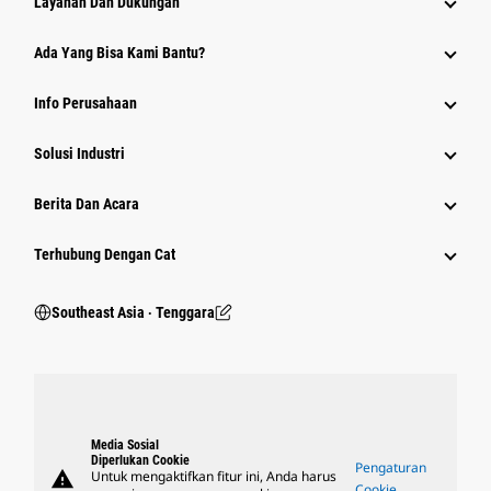
Layanan Dan Dukungan
Ada Yang Bisa Kami Bantu?
Info Perusahaan
Solusi Industri
Berita Dan Acara
Terhubung Dengan Cat
Southeast Asia ‧ Tenggara
Media Sosial
Diperlukan Cookie
Pengaturan
warning
Untuk mengaktifkan fitur ini, Anda harus
Cookie