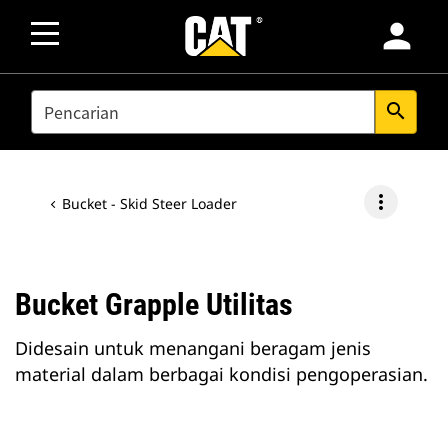
person
SEARCH
search
more_vert
Bucket - Skid Steer Loader
Bucket Grapple Utilitas
Didesain untuk menangani beragam jenis
material dalam berbagai kondisi pengoperasian.