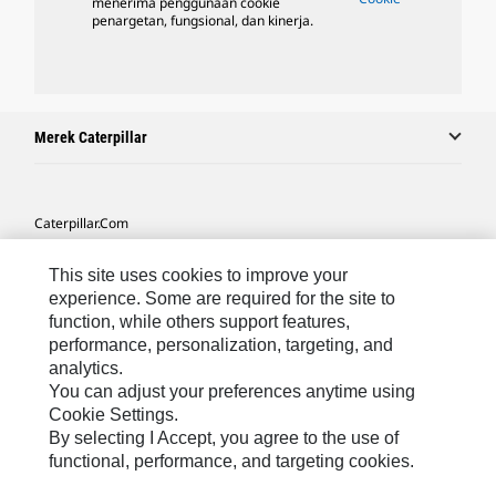
menerima penggunaan cookie
penargetan, fungsional, dan kinerja.
Merek Caterpillar
Caterpillar.com
Hubungi Caterpillar
This site uses cookies to improve your
Preferensi Pemasaran Saya
experience. Some are required for the site to
function, while others support features,
Peta Situs
performance, personalization, targeting, and
analytics.
Cookie Settings
You can adjust your preferences anytime using
Hukum
Cookie Settings.
By selecting I Accept, you agree to the use of
Privasi
functional, performance, and targeting cookies.