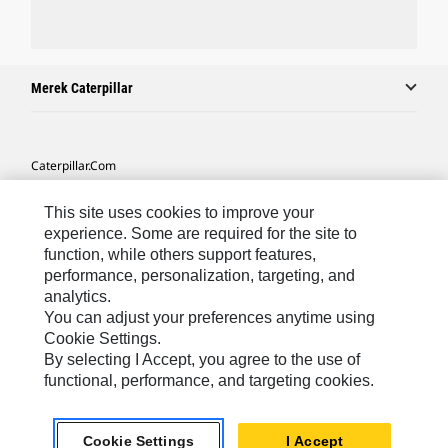
Merek Caterpillar
Caterpillar.com
Hubungi Caterpillar
This site uses cookies to improve your
Preferensi Pemasaran Saya
experience. Some are required for the site to
function, while others support features,
Peta Situs
performance, personalization, targeting, and
analytics.
Cookie Settings
You can adjust your preferences anytime using
Hukum
Cookie Settings.
By selecting I Accept, you agree to the use of
Privasi
functional, performance, and targeting cookies.
Asia Tenggara
© 2026 Caterpillar. Hak Dilindungi UU.
Cookie Settings
I Accept