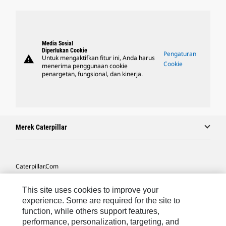
Media Sosial
Diperlukan Cookie
Pengaturan
warning
Untuk mengaktifkan fitur ini, Anda harus
Cookie
menerima penggunaan cookie
penargetan, fungsional, dan kinerja.
Merek Caterpillar
Caterpillar.com
Hubungi Caterpillar
This site uses cookies to improve your
Preferensi Pemasaran Saya
experience. Some are required for the site to
function, while others support features,
Peta Situs
performance, personalization, targeting, and