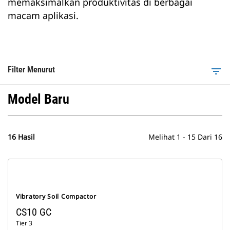
memaksimalkan produktivitas di berbagai
macam aplikasi.
Filter Menurut
filter_list
Model Baru
16 Hasil
Melihat 1 - 15 Dari 16
Vibratory Soil Compactor
CS10 GC
Tier 3