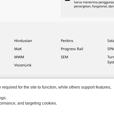
harus menerima penggunaa
penargetan, fungsional, dan 
Hindustan
Perkins
Sol
MaK
Progress Rail
SPM
MWM
SEM
Tur
Sys
VisionLink
equired for the site to function, while others support features,
masaran Saya
Peta Situs
Cookie Settings
Hukum
Privasi
ngs.
rformance, and targeting cookies.