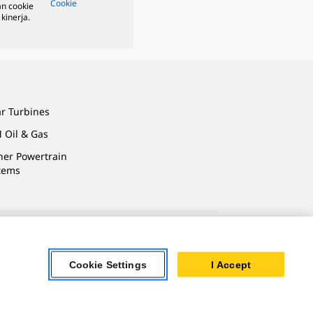
Cookie
n cookie
kinerja.
ar Turbines
 Oil & Gas
ner Powertrain
tems
Cookie Settings
I Accept