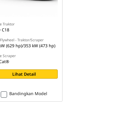
e Traktor
 C18
Flywheel - Traktor/Scraper
kW (629 hp)/353 kW (473 hp)
e Scraper
Cat®
Lihat Detail
Bandingkan Model