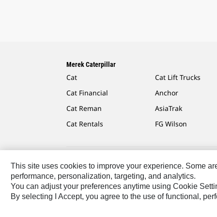
Merek Caterpillar
Cat
Cat Lift Trucks
Cat Financial
Anchor
Cat Reman
AsiaTrak
Cat Rentals
FG Wilson
This site uses cookies to improve your experience. Some are r
Caterpillar.com
Hubungi Caterpillar
Preferensi Pe
performance, personalization, targeting, and analytics.
You can adjust your preferences anytime using Cookie Setti
Asia Tenggara
© 2026 Caterpillar. Hak Dilindungi UU.
By selecting I Accept, you agree to the use of functional, pe