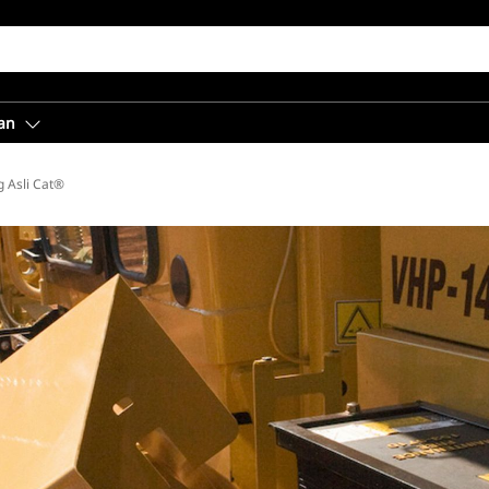
an
 Asli Cat®