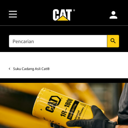
person
SEARCH
search
Suku Cadang Asli Cat®