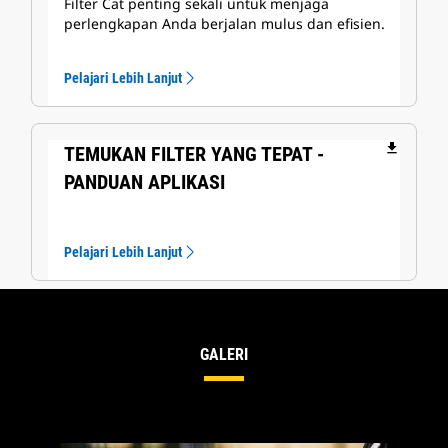
Filter Cat penting sekali untuk menjaga
perlengkapan Anda berjalan mulus dan efisien.
Pelajari Lebih Lanjut
file_download
TEMUKAN FILTER YANG TEPAT -
PANDUAN APLIKASI
Pelajari Lebih Lanjut
GALERI