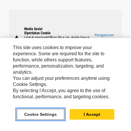
Media Sosial
Diperlukan Cookie
Pengaturan
warning
Untuk mengaktifkan fitur ini, Anda harus
Cookie
menerima penggunaan cookie
penargetan, fungsional, dan kinerja.
This site uses cookies to improve your
experience. Some are required for the site to
function, while others support features,
performance, personalization, targeting, and
analytics.
Merek Caterpillar
You can adjust your preferences anytime using
Cookie Settings.
By selecting I Accept, you agree to the use of
functional, performance, and targeting cookies.
Caterpillar.com
Hubungi Caterpillar
Cookie Settings
I Accept
Preferensi Pemasaran Saya
Peta Situs