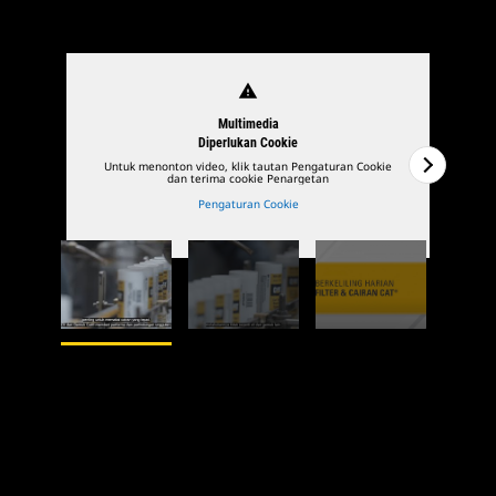
warning
Multimedia
Diperlukan Cookie
Untuk menonton video, klik tautan Pengaturan Cookie
U
dan terima cookie Penargetan
Pengaturan Cookie
1
Dari
3
2
Dar