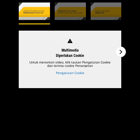
warning
Multimedia
Diperlukan Cookie
Untuk menonton video, klik tautan Pengaturan Cookie
U
dan terima cookie Penargetan
Pengaturan Cookie
1
Dari
5
2
Dar