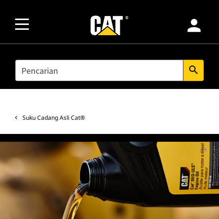
person
SEARCH
search
Suku Cadang Asli Cat®