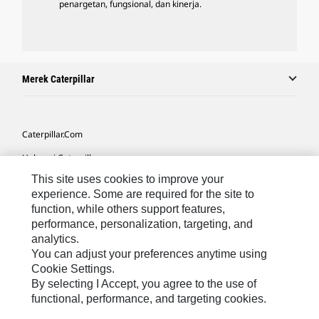
penargetan, fungsional, dan kinerja.
Merek Caterpillar
Caterpillar.com
Hubungi Caterpillar
This site uses cookies to improve your
Preferensi Pemasaran Saya
experience. Some are required for the site to
Peta Situs
function, while others support features,
performance, personalization, targeting, and
Cookie Settings
analytics.
Hukum
You can adjust your preferences anytime using
Cookie Settings.
Privasi
By selecting I Accept, you agree to the use of
functional, performance, and targeting cookies.