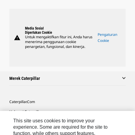
Media Sosial
Diperlukan Cookie
Pengaturan
warning
Untuk mengaktifkan fitur ini, Anda harus
Cookie
menerima penggunaan cookie
penargetan, fungsional, dan kinerja.
Merek Caterpillar
Caterpillar.com
Hubungi Caterpillar
This site uses cookies to improve your
Preferensi Pemasaran Saya
experience. Some are required for the site to
Peta Situs
function, while others support features,