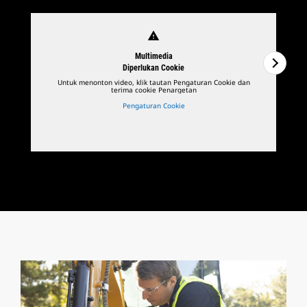
warning
Multimedia
Diperlukan Cookie
Untuk menonton video, klik tautan Pengaturan Cookie dan
terima cookie Penargetan
Pengaturan Cookie
1
Dari
3
2
D