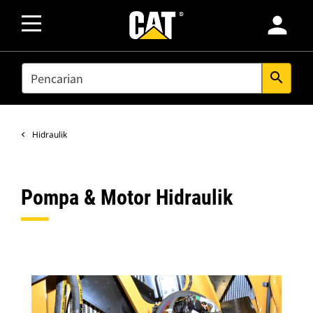
person
SEARCH
search
Hidraulik
Pompa & Motor Hidraulik