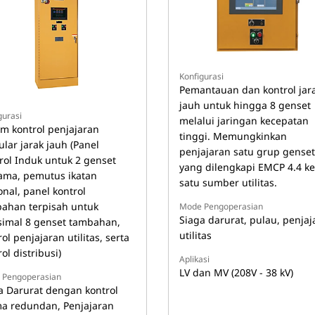
Konfigurasi
Pemantauan dan kontrol jar
jauh untuk hingga 8 genset
gurasi
melalui jaringan kecepatan
em kontrol penjajaran
tinggi. Memungkinkan
lar jarak jauh (Panel
penjajaran satu grup genset
rol Induk untuk 2 genset
yang dilengkapi EMCP 4.4 ke
ama, pemutus ikatan
satu sumber utilitas.
onal, panel kontrol
ahan terpisah untuk
Mode Pengoperasian
Siaga darurat, pulau, penjaj
imal 8 genset tambahan,
utilitas
ol penjajaran utilitas, serta
ol distribusi)
Aplikasi
LV dan MV (208V - 38 kV)
 Pengoperasian
a Darurat dengan kontrol
a redundan, Penjajaran