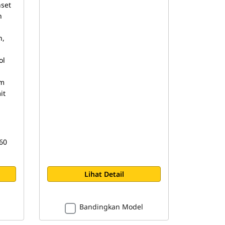
set
n
n,
.
ol
am
it
/60
Lihat Detail
Bandingkan Model