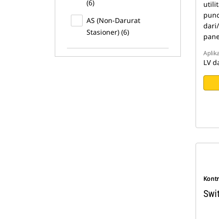
(6)
util
punc
AS (Non-Darurat
dari
Stasioner) (6)
panel
Aplika
LV d
Kont
Swi