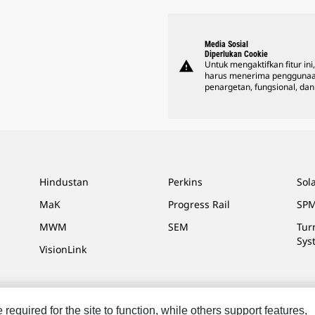
Media Sosial
Diperlukan Cookie
warning
Untuk mengaktifkan fitur ini
harus menerima penggunaa
penargetan, fungsional, dan 
Hindustan
Perkins
Sol
MaK
Progress Rail
SPM
MWM
SEM
Tur
Sys
VisionLink
equired for the site to function, while others support features,
masaran Saya
Peta Situs
Cookie Settings
Hukum
Privasi