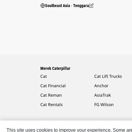
Southeast Asia ‧ Tenggara
Merek Caterpillar
Cat
Cat Lift Trucks
Cat Financial
Anchor
Cat Reman
AsiaTrak
Cat Rentals
FG Wilson
This site uses cookies to improve your experience. Some are r
Caterpillar.com
Hubungi Caterpillar
Preferensi Pe