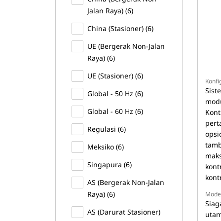
Jalan Raya) (6)
China (Stasioner) (6)
UE (Bergerak Non-Jalan
Raya) (6)
UE (Stasioner) (6)
Konfi
Sist
Global - 50 Hz (6)
modu
Global - 60 Hz (6)
Kont
pert
Regulasi (6)
opsi
tamb
Meksiko (6)
maks
Singapura (6)
kontr
kontr
AS (Bergerak Non-Jalan
Raya) (6)
Mode
Siag
AS (Darurat Stasioner)
utam