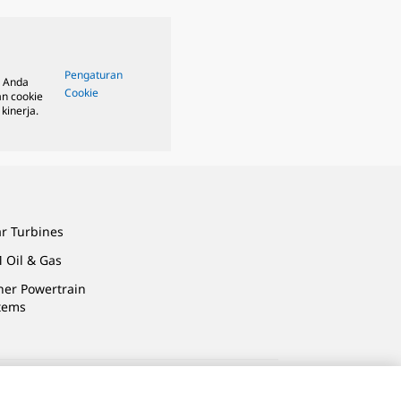
Pengaturan
, Anda
Cookie
n cookie
kinerja.
ar Turbines
 Oil & Gas
ner Powertrain
tems