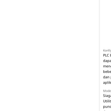
Konfi
PLC 
dapa
meng
bebe
dan 
aplik
Mode
Siag
Util
punc