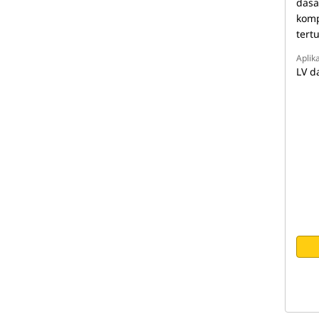
dasa
komp
tert
Aplika
LV d