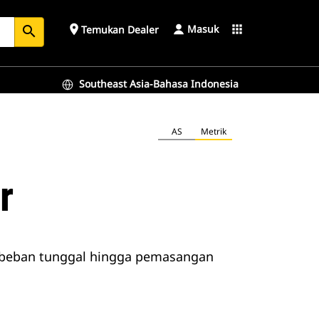
Masuk
place
apps
Temukan Dealer
search
Southeast Asia-Bahasa Indonesia
AS
Metrik
r
a/beban tunggal hingga pemasangan