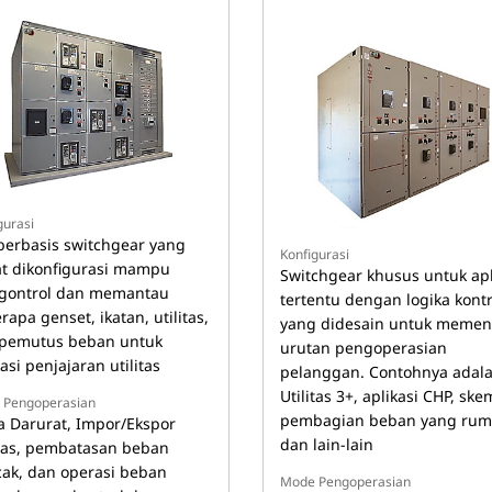
gurasi
berbasis switchgear yang
Konfigurasi
t dikonfigurasi mampu
Switchgear khusus untuk apl
ontrol dan memantau
tertentu dengan logika kontr
rapa genset, ikatan, utilitas,
yang didesain untuk memen
pemutus beban untuk
urutan pengoperasian
asi penjajaran utilitas
pelanggan. Contohnya adal
Utilitas 3+, aplikasi CHP, sk
 Pengoperasian
pembagian beban yang rumi
a Darurat, Impor/Ekspor
dan lain-lain
itas, pembatasan beban
ak, dan operasi beban
Mode Pengoperasian