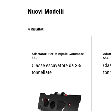
Nuovi Modelli
4 Risultati
Adattatori Per Minipale Gommate
Adat
SSL
SSL
Classe escavatore da 3-5
Cla
tonnellate
tonn