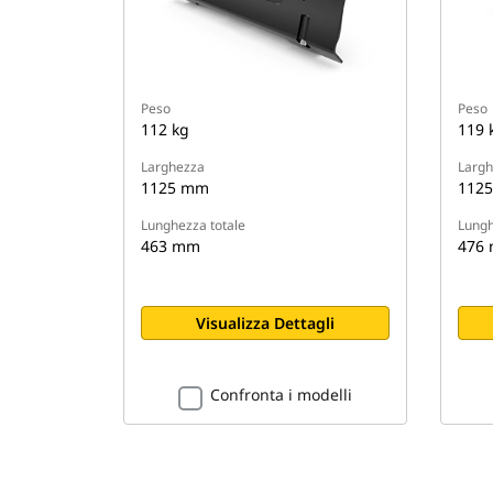
Peso
Peso
112 kg
119 
Larghezza
Largh
1125 mm
112
Lunghezza totale
Lungh
463 mm
476
Visualizza Dettagli
Confronta i modelli