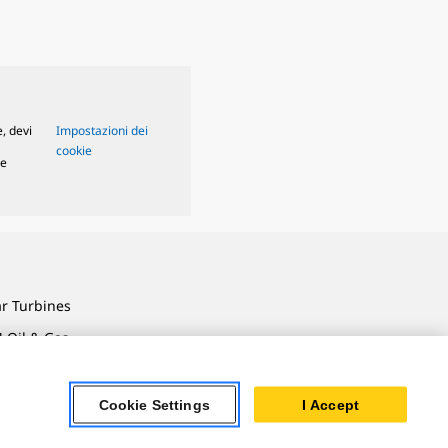
, devi
Impostazioni dei
cookie
le
ar Turbines
 Oil & Gas
ner Powertrain
tems
Cookie Settings
I Accept