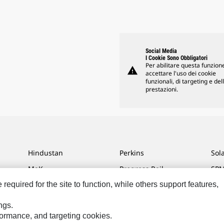
Social Media
I Cookie Sono Obbligatori
Per abilitare questa funzione
warning
accettare l'uso dei cookie
funzionali, di targeting e del
prestazioni.
Hindustan
Perkins
Sol
MaK
Progress Rail
SPM
equired for the site to function, while others support features,
MWM
SEM
Tur
Sys
VisionLink
ngs.
rformance, and targeting cookies.