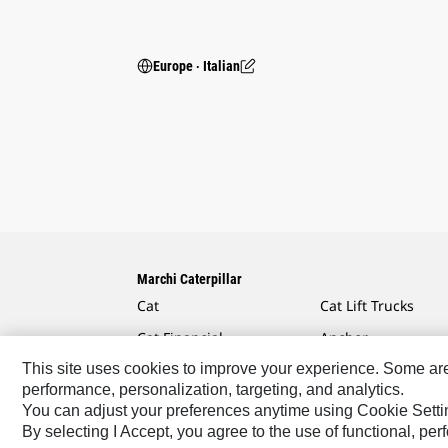
Europe ‧ Italian
Marchi Caterpillar
Cat
Cat Lift Trucks
Cat Financial
Anchor
This site uses cookies to improve your experience. Some are r
Cat Reman
AsiaTrak
performance, personalization, targeting, and analytics.
Cat Rentals
FG Wilson
You can adjust your preferences anytime using Cookie Setti
By selecting I Accept, you agree to the use of functional, pe