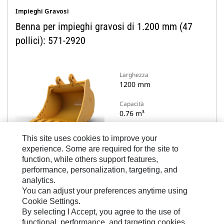
Impieghi Gravosi
Benna per impieghi gravosi di 1.200 mm (47
pollici): 571-2920
Larghezza
1200 mm
Capacità
0.76 m³
Peso
This site uses cookies to improve your
400 kg
experience. Some are required for the site to
function, while others support features,
performance, personalization, targeting, and
analytics.
Visualizza Dettagli
You can adjust your preferences anytime using
Cookie Settings.
By selecting I Accept, you agree to the use of
Confronta i modelli
functional, performance, and targeting cookies.