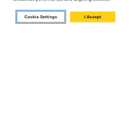
Cookie Settings
I Accept
Impieghi Gravosi
Benna per impieghi gravosi di 1.200 mm (48 in):
571-2928
Larghezza
1200 mm
Capacità
0.76 m³
Peso
524 kg