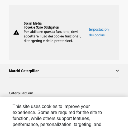
Social Media
I Cookie Sono Obbligatori
Impostazioni
warning
Per abilitare questa funzione, devi
dei cookie
accettare l'uso dei cookie funzionali,
di targeting e delle prestazioni.
Marchi Caterpillar
Caterpillar.com
Contattate Caterpillar
This site uses cookies to improve your
Le Mie Preferenze Di Marketing
experience. Some are required for the site to
function, while others support features,
Mappa Del Sito
performance, personalization, targeting, and