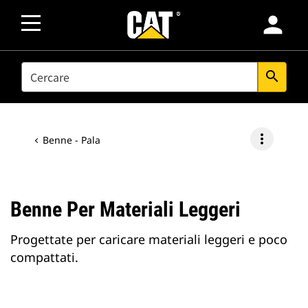
person
SEARCH
search
more_vert
Benne - Pala
Benne Per Materiali Leggeri
Progettate per caricare materiali leggeri e poco
compattati.