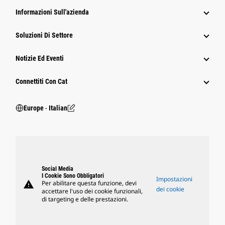
Informazioni Sull'azienda
Soluzioni Di Settore
Notizie Ed Eventi
Connettiti Con Cat
Europe ‧ Italian
Social Media
I Cookie Sono Obbligatori
Impostazioni
warning
Per abilitare questa funzione, devi
dei cookie
accettare l'uso dei cookie funzionali,
di targeting e delle prestazioni.