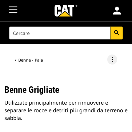
person
SEARCH
search
more_vert
Benne - Pala
Benne Grigliate
Utilizzate principalmente per rimuovere e
separare le rocce e detriti più grandi da terreno e
sabbia.