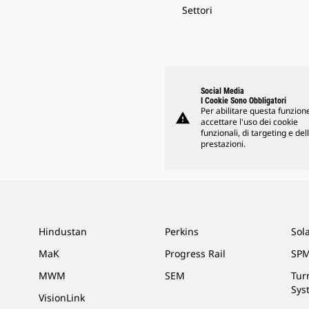
Settori
Social Media
I Cookie Sono Obbligatori
Per abilitare questa funzione
warning
accettare l'uso dei cookie
funzionali, di targeting e del
prestazioni.
Hindustan
Perkins
Sol
MaK
Progress Rail
SPM
MWM
SEM
Tur
Sys
VisionLink