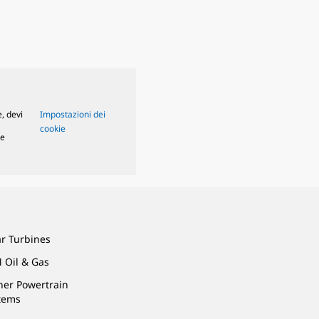
, devi
Impostazioni dei
cookie
le
ar Turbines
 Oil & Gas
ner Powertrain
tems