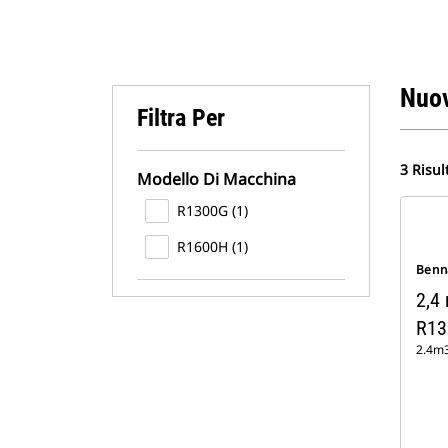
Nuov
Filtra Per
3 Risul
Modello Di Macchina
R1300G (1)
R1600H (1)
Benn
2,4 
R13
2.4m3