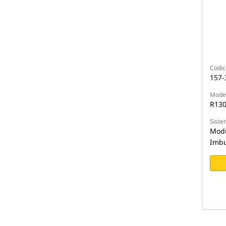
Codic
157-
Model
R13
Siste
Modu
Imbu