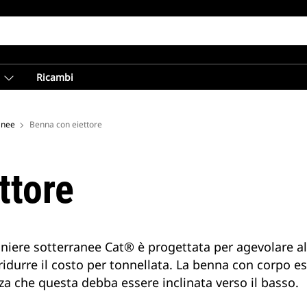
Ricambi
anee
Benna con eiettore
ttore
niere sotterranee Cat® è progettata per agevolare al
r ridurre il costo per tonnellata. La benna con corpo e
za che questa debba essere inclinata verso il basso.