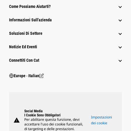
Come Possiamo Aiutarti?
Informazioni Sull'azienda
Soluzioni Di Settore
Notizie Ed Eventi
Connettiti Con Cat
Europe ‧ Italian
Social Media
I Cookie Sono Obbligatori
Impostazioni
warning
Per abilitare questa funzione, devi
dei cookie
accettare l'uso dei cookie funzionali,
di targeting e delle prestazioni.