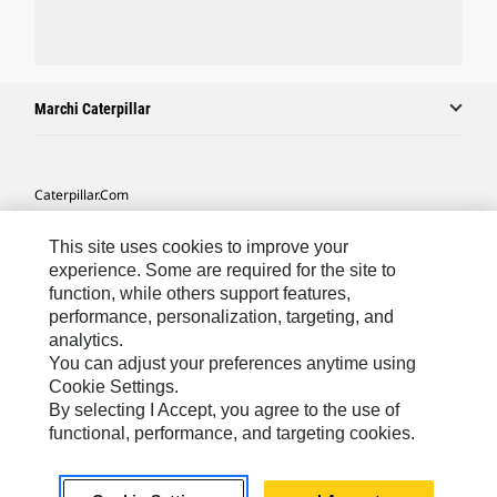
Marchi Caterpillar
Caterpillar.com
Contattate Caterpillar
This site uses cookies to improve your
Le Mie Preferenze Di Marketing
experience. Some are required for the site to
function, while others support features,
Mappa Del Sito
performance, personalization, targeting, and
analytics.
Cookie Settings
You can adjust your preferences anytime using
Informazioni Legali
Cookie Settings.
By selecting I Accept, you agree to the use of
Tutela Della Privacy
functional, performance, and targeting cookies.
Europe - Italian
© 2026 Caterpillar. Tutti i diritti riservati.