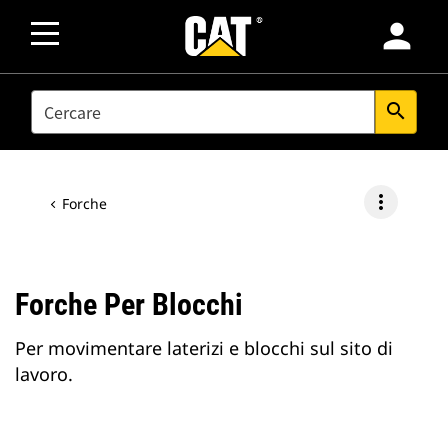
person
SEARCH
search
more_vert
Forche
Forche Per Blocchi
Per movimentare laterizi e blocchi sul sito di
lavoro.