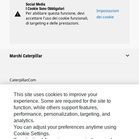
Social Media
I Cookie Sono Obbligatori
Impostazioni
warning
Per abilitare questa funzione, devi
dei cookie
accettare l'uso dei cookie funzionali,
di targeting e delle prestazioni.
Marchi Caterpillar
Caterpillar.com
Contattate Caterpillar
This site uses cookies to improve your
Le Mie Preferenze Di Marketing
experience. Some are required for the site to
function, while others support features,
Mappa Del Sito
performance, personalization, targeting, and
analytics.
Cookie Settings
You can adjust your preferences anytime using
Informazioni Legali
Cookie Settings.