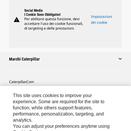
Social Media
I Cookie Sono Obbligatori
Impostazioni
warning
Per abilitare questa funzione, devi
dei cookie
accettare l'uso dei cookie funzionali,
di targeting e delle prestazioni.
Marchi Caterpillar
Caterpillar.com
Contattate Caterpillar
This site uses cookies to improve your
Le Mie Preferenze Di Marketing
experience. Some are required for the site to
function, while others support features,
Mappa Del Sito
performance, personalization, targeting, and
analytics.
Cookie Settings
You can adjust your preferences anytime using
Informazioni Legali