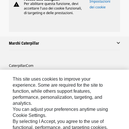
Impostazioni
warning
Per abilitare questa funzione, devi
dei cookie
accettare l'uso dei cookie funzionali,
di targeting e delle prestazioni.
Marchi Caterpillar
Caterpillar.com
Contattate Caterpillar
This site uses cookies to improve your
Le Mie Preferenze Di Marketing
experience. Some are required for the site to
function, while others support features,
Mappa Del Sito
performance, personalization, targeting, and
analytics.
Cookie Settings
You can adjust your preferences anytime using
Informazioni Legali
Cookie Settings.
By selecting I Accept, you agree to the use of
Tutela Della Privacy
functional, performance, and targeting cookies.