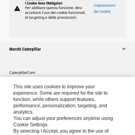
I Cookie Sono Obbligatori
Impostazioni
warning
Per abilitare questa funzione, devi
dei cookie
accettare l'uso dei cookie funzionali,
di targeting e delle prestazioni.
Marchi Caterpillar
Caterpillar.com
Contattate Caterpillar
This site uses cookies to improve your
Le Mie Preferenze Di Marketing
experience. Some are required for the site to
function, while others support features,
Mappa Del Sito
performance, personalization, targeting, and
analytics.
Cookie Settings
You can adjust your preferences anytime using
Informazioni Legali
Cookie Settings.
By selecting I Accept, you agree to the use of
Tutela Della Privacy