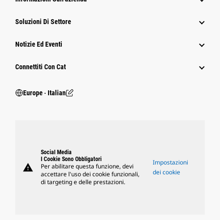
Soluzioni Di Settore
Notizie Ed Eventi
Connettiti Con Cat
Europe ‧ Italian
Social Media
I Cookie Sono Obbligatori
Impostazioni
warning
Per abilitare questa funzione, devi
dei cookie
accettare l'uso dei cookie funzionali,
di targeting e delle prestazioni.