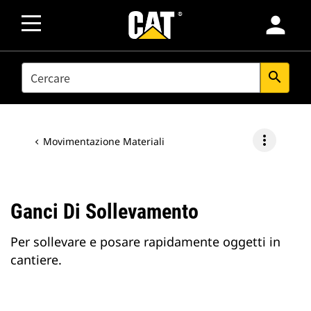
person
SEARCH
search
more_vert
Movimentazione Materiali
Ganci Di Sollevamento
Per sollevare e posare rapidamente oggetti in
cantiere.