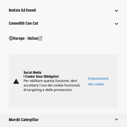
Notizie Ed Eventi
Connettiti Con Cat
Europe ‧ Italian
Social Media
I Cookie Sono Obbligatori
Impostazioni
warning
Per abilitare questa funzione, devi
dei cookie
accettare l'uso dei cookie funzionali,
di targeting e delle prestazioni.
Marchi Caterpillar