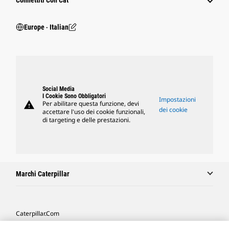
Connettiti Con Cat
Europe ‧ Italian
Social Media
I Cookie Sono Obbligatori
Impostazioni
warning
Per abilitare questa funzione, devi
dei cookie
accettare l'uso dei cookie funzionali,
di targeting e delle prestazioni.
Marchi Caterpillar
Caterpillar.com