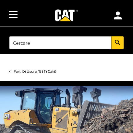
person
SEARCH
search
Parti Di Usura (GET) Cat®