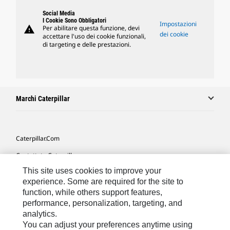
Social Media
I Cookie Sono Obbligatori
Impostazioni
warning
Per abilitare questa funzione, devi
dei cookie
accettare l'uso dei cookie funzionali,
di targeting e delle prestazioni.
Marchi Caterpillar
Caterpillar.com
Contattate Caterpillar
This site uses cookies to improve your
Le Mie Preferenze Di Marketing
experience. Some are required for the site to
Mappa Del Sito
function, while others support features,
performance, personalization, targeting, and
Cookie Settings
analytics.
Informazioni Legali
You can adjust your preferences anytime using