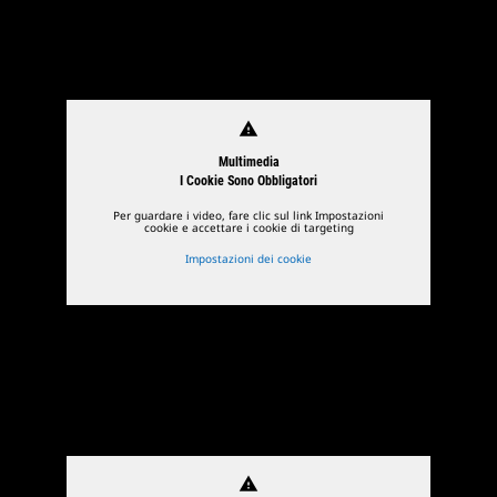
warning
Multimedia
I Cookie Sono Obbligatori
Per guardare i video, fare clic sul link Impostazioni
cookie e accettare i cookie di targeting
Impostazioni dei cookie
warning