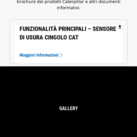
brochure dei prodotti Caterpillar e altri documenti
informativi.
file_download
FUNZIONALITÀ PRINCIPALI – SENSORE
DI USURA CINGOLO CAT
Maggiori Informazioni
GALLERY
Sensore Di Usura Cingolo Cat®
Per Il Sottocarro