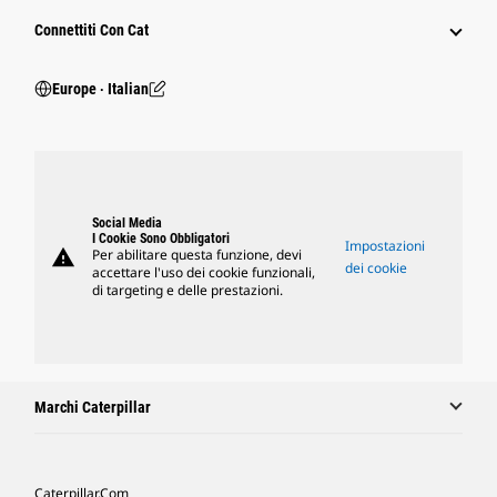
Connettiti Con Cat
Europe ‧ Italian
Social Media
I Cookie Sono Obbligatori
Impostazioni
warning
Per abilitare questa funzione, devi
dei cookie
accettare l'uso dei cookie funzionali,
di targeting e delle prestazioni.
Marchi Caterpillar
Caterpillar.com