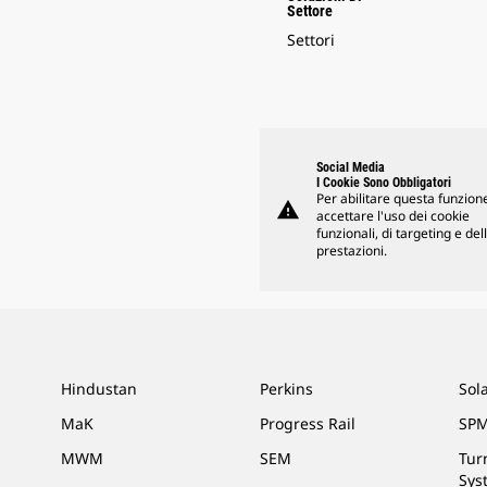
Settore
Settori
Social Media
I Cookie Sono Obbligatori
Per abilitare questa funzione
warning
accettare l'uso dei cookie
funzionali, di targeting e del
prestazioni.
Hindustan
Perkins
Sol
MaK
Progress Rail
SPM
MWM
SEM
Tur
Sys