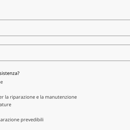
ssistenza?
ne
per la riparazione e la manutenzione
zature
parazione prevedibili