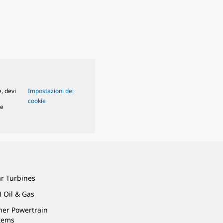
, devi
Impostazioni dei
cookie
le
ar Turbines
 Oil & Gas
ner Powertrain
tems