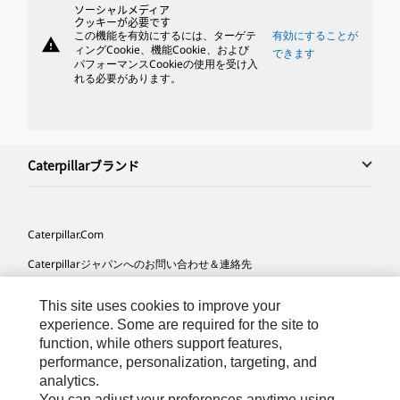
ソーシャルメディア
クッキーが必要です
この機能を有効にするには、ターゲテ
有効にすることが
warning
ィングCookie、機能Cookie、および
できます
パフォーマンスCookieの使用を受け入
れる必要があります。
Caterpillarブランド
Caterpillar.com
Caterpillarジャパンへのお問い合わせ＆連絡先
マイマーケティング情報配信設定
This site uses cookies to improve your
サイト･マップ
experience. Some are required for the site to
function, while others support features,
Cookie Settings
performance, personalization, targeting, and
analytics.
法的事項
You can adjust your preferences anytime using