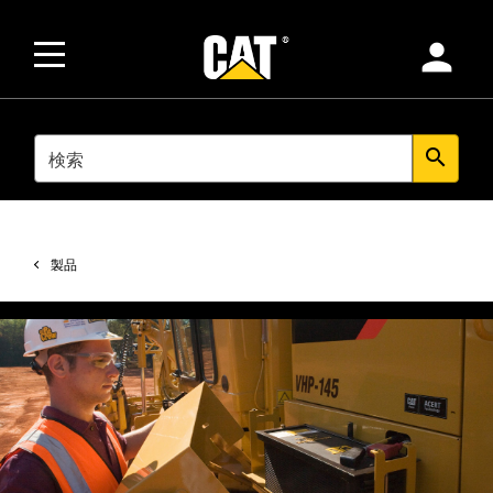
person
SEARCH
search
製品