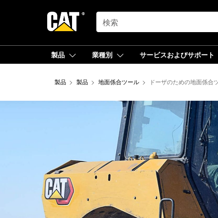
SEARCH
製品
業種別
サービスおよびサポート
製品
製品
地面係合ツール
ドーザのための地面係合