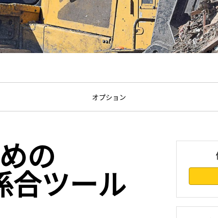
オプション
めの
面係合ツール