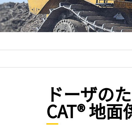
ドーザのた
CAT® 地