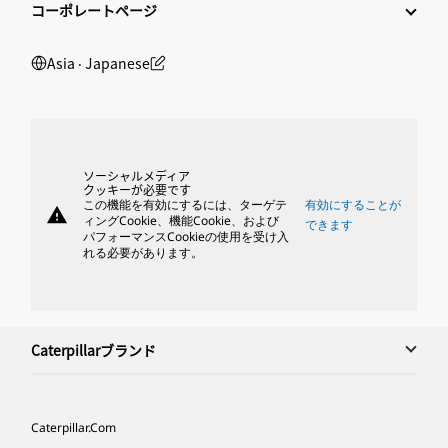
コーポレートページ
Asia ‧ Japanese
ソーシャルメディア
クッキーが必要です
この機能を有効にするには、ターゲテ
有効にすることが
warning
ィングCookie、機能Cookie、および
できます
パフォーマンスCookieの使用を受け入
れる必要があります。
Caterpillarブランド
Caterpillar.com