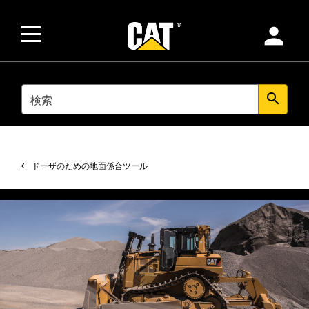
person
SEARCH
search
ドーザのための地面係合ツール