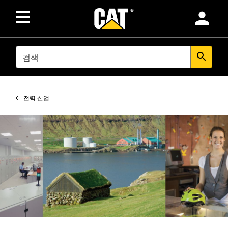
person
SEARCH
search
전력 산업