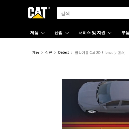
SEARCH
제품
산업
서비스 및 지원
부
제품
신규
Detect
굴삭기용 Cat 2D E-fence(e 펜스)