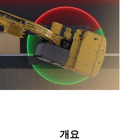
리후생
툴
투어
개요