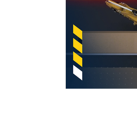
굴삭기용 Cat 2D E-Fence(e 펜스)
복
모델 변경