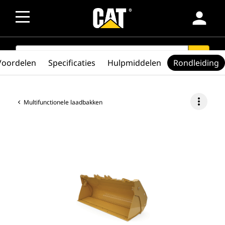
person
SEARCH
search
Voordelen
Specificaties
Hulpmiddelen
Rondleiding
more_vert
Multifunctionele laadbakken