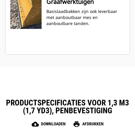
Graafwerktuigen
Basislaadbakken zijn ook leverbaar
met aanboutbaar mes en
aanboutbare tanden.
PRODUCTSPECIFICATIES VOOR 1,3 M3
(1,7 YD3), PENBEVESTIGING
cloud_download
print
DOWNLOADEN
AFDRUKKEN