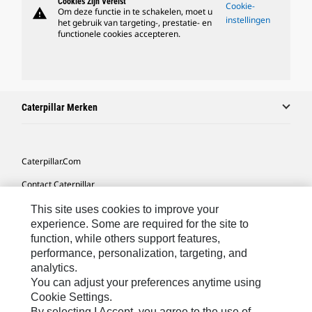
Cookies Zijn Vereist
Cookie-
warning
Om deze functie in te schakelen, moet u
instellingen
het gebruik van targeting-, prestatie- en
functionele cookies accepteren.
Caterpillar Merken
Caterpillar.com
Contact Caterpillar
Mijn Marketingvoorkeuren
This site uses cookies to improve your
experience. Some are required for the site to
Site Map
function, while others support features,
performance, personalization, targeting, and
Cookie Settings
analytics.
Legal
You can adjust your preferences anytime using
Cookie Settings.
Privacy
By selecting I Accept, you agree to the use of