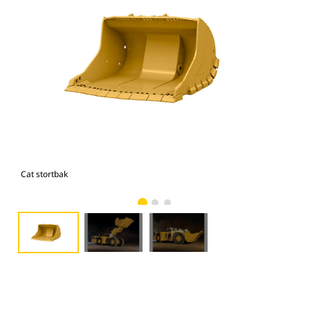
Cat stortbak
Cat