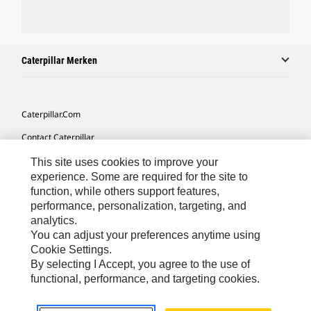
Caterpillar Merken
Caterpillar.com
Contact Caterpillar
Mijn Marketingvoorkeuren
This site uses cookies to improve your
experience. Some are required for the site to
Site Map
function, while others support features,
performance, personalization, targeting, and
Cookie Settings
analytics.
Legal
You can adjust your preferences anytime using
Cookie Settings.
Privacy
By selecting I Accept, you agree to the use of
functional, performance, and targeting cookies.