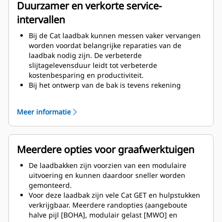
Voor de laadbakcomponenten is een hoogwaardiger
Duurzamer en verkorte service-
materiaal toegepast.
intervallen
Bij de Cat laadbak kunnen messen vaker vervangen
worden voordat belangrijke reparaties van de
laadbak nodig zijn. De verbeterde
slijtagelevensduur leidt tot verbeterde
kostenbesparing en productiviteit.
Bij het ontwerp van de bak is tevens rekening
gehouden met het gewicht van de laadbak, met als
doel een sterkere laadbak en een gebalanceerd
Meer informatie
gewicht, waardoor de algemene machineprestaties
verbeteren.
Cat GET biedt bovendien grote
concurrentievoordelen.
Meerdere opties voor graafwerktuigen
De laadbakken zijn voorzien van een modulaire
uitvoering en kunnen daardoor sneller worden
gemonteerd.
Voor deze laadbak zijn vele Cat GET en hulpstukken
verkrijgbaar. Meerdere randopties (aangeboute
halve pijl [BOHA], modulair gelast [MWO] en