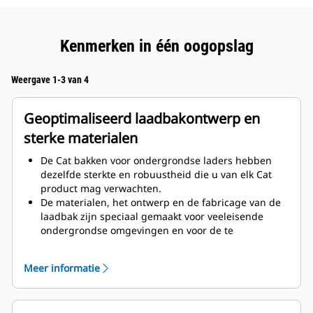
Kenmerken in één oogopslag
Weergave 1-3 van 4
Geoptimaliseerd laadbakontwerp en
sterke materialen
De Cat bakken voor ondergrondse laders hebben
dezelfde sterkte en robuustheid die u van elk Cat
product mag verwachten.
De materialen, het ontwerp en de fabricage van de
laadbak zijn speciaal gemaakt voor veeleisende
ondergrondse omgevingen en voor de te
transporteren schurende materialen.
De verbeterde diktes bij de laadbakuitvoering
Meer informatie
verbeteren de sterkte en verhogen de stijfheid van
de laadbak en ondersteunen bij het vervangen van
randen.