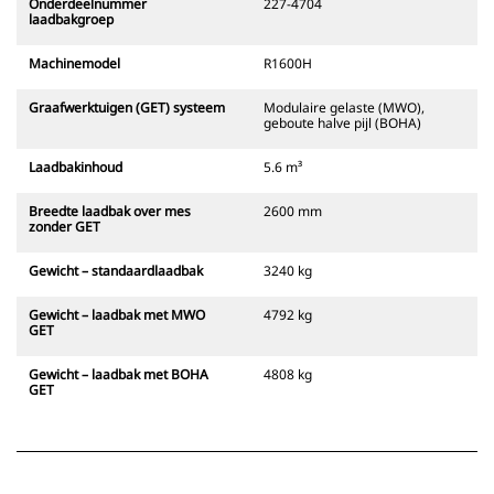
Onderdeelnummer
227-4704
laadbakgroep
Machinemodel
R1600H
Graafwerktuigen (GET) systeem
Modulaire gelaste (MWO),
geboute halve pijl (BOHA)
Laadbakinhoud
5.6 m³
Breedte laadbak over mes
2600 mm
zonder GET
Gewicht – standaardlaadbak
3240 kg
Gewicht – laadbak met MWO
4792 kg
GET
Gewicht – laadbak met BOHA
4808 kg
GET