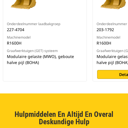
Onderdeelnummer laadbakgroep
Onderdeelnummer 
227-4704
203-1792
Machinemodel
Machinemodel
R1600H
R1600H
Graafwerktuigen (GET) systeem
Graafwerktuigen (
Modulaire gelaste (MWO), geboute
Modulaire gela
halve pijl (BOHA)
halve pijl (BOHA
Deta
Hulpmiddelen En Altijd En Overal
Deskundige Hulp