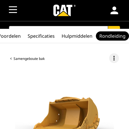
person
SEARCH
search
Voordelen
Specificaties
Hulpmiddelen
Rondleiding
more_vert
Samengeboute bak