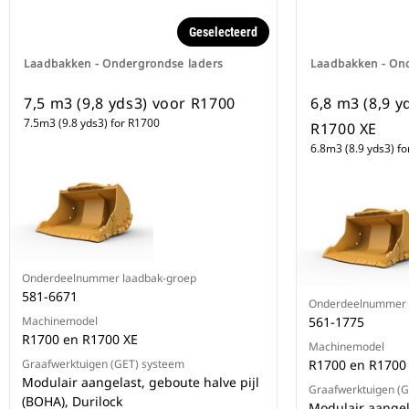
Geselecteerd
Laadbakken - Ondergrondse laders
Laadbakken - On
7,5 m3 (9,8 yds3) voor R1700
6,8 m3 (8,9 y
7.5m3 (9.8 yds3) for R1700
R1700 XE
6.8m3 (8.9 yds3) f
Onderdeelnummer laadbak-groep
581-6671
Onderdeelnummer 
Machinemodel
561-1775
R1700 en R1700 XE
Machinemodel
Graafwerktuigen (GET) systeem
R1700 en R1700
Modulair aangelast, geboute halve pijl
Graafwerktuigen (
(BOHA), Durilock
Modulair aangela