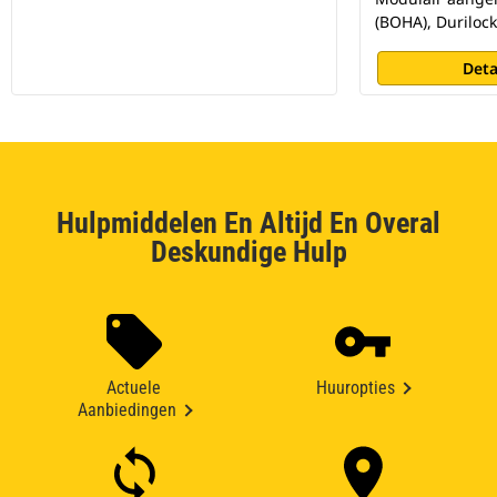
(BOHA), Durilock
Deta
Hulpmiddelen En Altijd En Overal
Deskundige Hulp
Actuele
Huuropties
Aanbiedingen