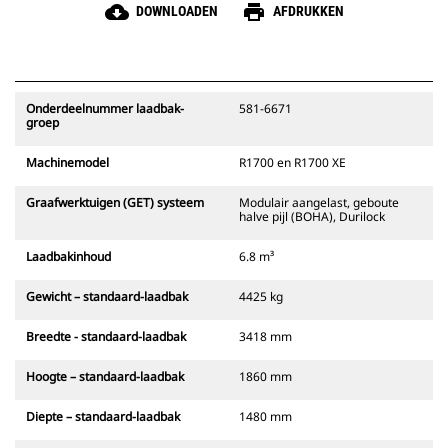
cloud_download
print
DOWNLOADEN
AFDRUKKEN
Onderdeelnummer laadbak-
581-6671
groep
Machinemodel
R1700 en R1700 XE
Graafwerktuigen (GET) systeem
Modulair aangelast, geboute
halve pijl (BOHA), Durilock
Laadbakinhoud
6.8 m³
Gewicht – standaard-laadbak
4425 kg
Breedte - standaard-laadbak
3418 mm
Hoogte – standaard-laadbak
1860 mm
Diepte – standaard-laadbak
1480 mm