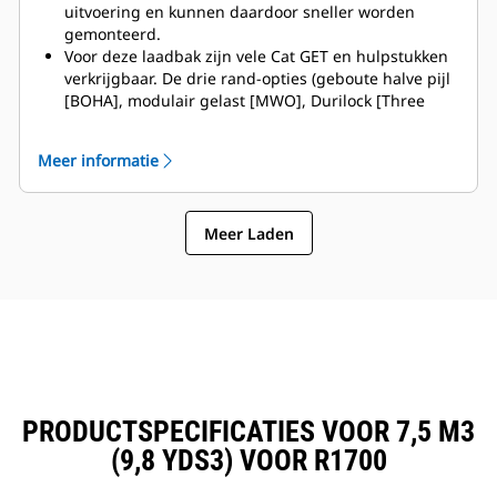
uitvoering en kunnen daardoor sneller worden
gemonteerd.
Voor deze laadbak zijn vele Cat GET en hulpstukken
verkrijgbaar. De drie rand-opties (geboute halve pijl
[BOHA], modulair gelast [MWO], Durilock [Three
Segment Options]) en de kapsegmenten resulteren
in minder uitval en snellere reparatie. De
Meer informatie
stenenvanger zorgt voor vermindering van
steenoverslag over de achterzijde van de laadbak en
zorgt daardoor voor minder beschadigingen van de
Meer Laden
giek/hefarm en van de componenten, enz.
Caterpillar levert de laadbak met een volledig
assortiment aan GET-opties. Caterpillar en onze Cat
dealers bieden een 'one stop shop' zodat er minder
accounts zijn vereist.
Al deze GET en hulpstukken zijn modulair
uitgevoerd – eenvoudig en snel te installeren en te
verwijderen.
PRODUCTSPECIFICATIES VOOR 7,5 M3
(9,8 YDS3) VOOR R1700