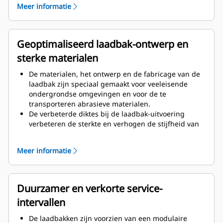
Meer informatie
en gemonteerd omdat deze uit meerdere
componenten bestaat.
De laadbak hoeft minder vaak te worden vervangen,
omdat de aan hoge slijtage onderhevige
Geoptimaliseerd laadbak-ontwerp en
componenten zoals hoeken en kappen eenvoudig
sterke materialen
via boutverbindingen kunnen worden vervangen.
De materialen, het ontwerp en de fabricage van de
laadbak zijn speciaal gemaakt voor veeleisende
ondergrondse omgevingen en voor de te
transporteren abrasieve materialen.
De verbeterde diktes bij de laadbak-uitvoering
verbeteren de sterkte en verhogen de stijfheid van
de laadbak en ondersteunen bij het vervangen van
randen.
Meer informatie
Voor de laadbakcomponenten is een hoogwaardiger
materiaal (400BHN) toegepast.
Hoogwaardigere slijtagebeveiliging bij
graafwerktuigen (GET) op de afneembare kap.
Duurzamer en verkorte service-
intervallen
De laadbakken zijn voorzien van een modulaire