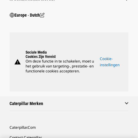
Europe ‧ Dutch
Sociale Media
Cookies Zijn Vereist
Cookie-
warning
Om deze functie in te schakelen, moet u
instellingen
het gebruik van targeting-, prestatie- en
functionele cookies accepteren.
Caterpillar Merken
Caterpillar.com
Contact Caterpillar