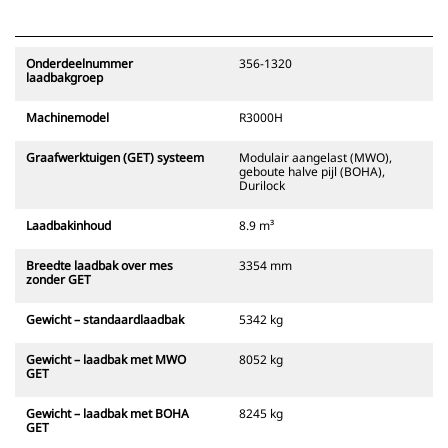
Onderdeelnummer
356-1320
laadbakgroep
Machinemodel
R3000H
Graafwerktuigen (GET) systeem
Modulair aangelast (MWO),
geboute halve pijl (BOHA),
Durilock
Laadbakinhoud
8.9 m³
Breedte laadbak over mes
3354 mm
zonder GET
Gewicht – standaardlaadbak
5342 kg
Gewicht – laadbak met MWO
8052 kg
GET
Gewicht – laadbak met BOHA
8245 kg
GET