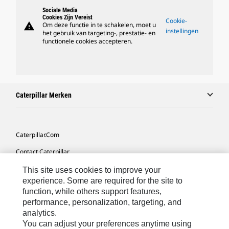
Sociale Media
Cookies Zijn Vereist
Cookie-
warning
Om deze functie in te schakelen, moet u
instellingen
het gebruik van targeting-, prestatie- en
functionele cookies accepteren.
Caterpillar Merken
Caterpillar.com
Contact Caterpillar
Mijn Marketingvoorkeuren
This site uses cookies to improve your
experience. Some are required for the site to
Site Map
function, while others support features,
performance, personalization, targeting, and
Cookie Settings
analytics.
Legal
You can adjust your preferences anytime using