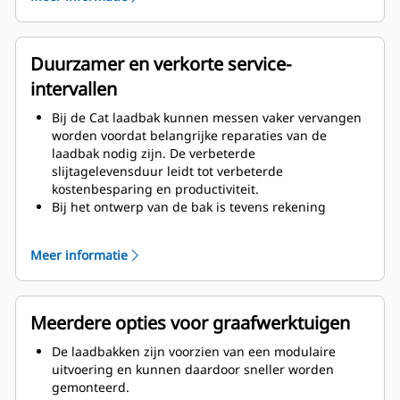
verbeteren de sterkte en verhogen de stijfheid van
de laadbak en ondersteunen bij het vervangen van
randen.
Voor de laadbakcomponenten is een hoogwaardiger
Duurzamer en verkorte service-
materiaal toegepast.
intervallen
Bij de Cat laadbak kunnen messen vaker vervangen
worden voordat belangrijke reparaties van de
laadbak nodig zijn. De verbeterde
slijtagelevensduur leidt tot verbeterde
kostenbesparing en productiviteit.
Bij het ontwerp van de bak is tevens rekening
gehouden met het gewicht van de laadbak, met als
doel een sterkere laadbak en een gebalanceerd
Meer informatie
gewicht, waardoor de algemene machineprestaties
verbeteren.
Cat GET biedt bovendien grote
concurrentievoordelen.
Meerdere opties voor graafwerktuigen
De laadbakken zijn voorzien van een modulaire
uitvoering en kunnen daardoor sneller worden
gemonteerd.