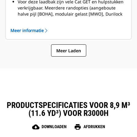
Voor deze laadbak zijn vele Cat GET en hulpstukken
verkrijgbaar. Meerdere randopties (aangeboute
halve pijl [BOHA], modulair gelast [MWO], Durilock
en kapsegmenten), wat resulteert in kortere
uitvaltijd en snellere reparatie. De stenenvanger
Meer informatie
zorgt voor vermindering van steenoverslag over de
achterzijde van de laadbak en zorgt daardoor voor
minder beschadigingen van de giek/hefarm en van
Meer Laden
de componenten, enz.
Caterpillar levert de laadbak met een volledig
assortiment aan GET-opties. Caterpillar en onze Cat
dealers bieden een 'one stop shop' zodat er minder
accounts zijn vereist.
PRODUCTSPECIFICATIES VOOR 8,9 M³
(11.6 YD³) VOOR R3000H
cloud_download
print
DOWNLOADEN
AFDRUKKEN