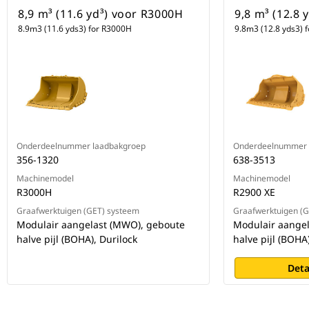
8,9 m³ (11.6 yd³) voor R3000H
9,8 m³ (12.8 
8.9m3 (11.6 yds3) for R3000H
9.8m3 (12.8 yds3) 
Onderdeelnummer laadbakgroep
Onderdeelnummer 
356-1320
638-3513
Machinemodel
Machinemodel
R3000H
R2900 XE
Graafwerktuigen (GET) systeem
Graafwerktuigen (
Modulair aangelast (MWO), geboute
Modulair aange
halve pijl (BOHA), Durilock
halve pijl (BOHA
Deta