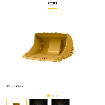
FOTO'S
Cat stortbak
Cat