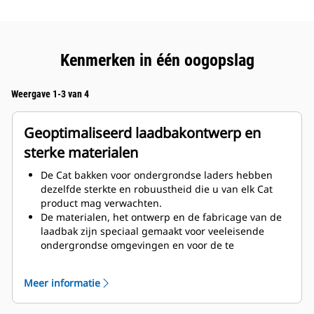
Kenmerken in één oogopslag
Weergave 1-3 van 4
Geoptimaliseerd laadbakontwerp en
sterke materialen
De Cat bakken voor ondergrondse laders hebben
dezelfde sterkte en robuustheid die u van elk Cat
product mag verwachten.
De materialen, het ontwerp en de fabricage van de
laadbak zijn speciaal gemaakt voor veeleisende
ondergrondse omgevingen en voor de te
transporteren schurende materialen.
De verbeterde diktes bij de laadbakuitvoering
Meer informatie
verbeteren de sterkte en verhogen de stijfheid van
de laadbak en ondersteunen bij het vervangen van