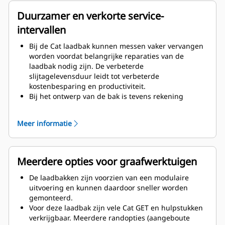
randen.
Voor de laadbakcomponenten is een hoogwaardiger
Duurzamer en verkorte service-
materiaal toegepast.
intervallen
Bij de Cat laadbak kunnen messen vaker vervangen
worden voordat belangrijke reparaties van de
laadbak nodig zijn. De verbeterde
slijtagelevensduur leidt tot verbeterde
kostenbesparing en productiviteit.
Bij het ontwerp van de bak is tevens rekening
gehouden met het gewicht van de laadbak, met als
doel een sterkere laadbak en een gebalanceerd
Meer informatie
gewicht, waardoor de algemene machineprestaties
verbeteren.
Cat GET biedt bovendien grote
concurrentievoordelen.
Meerdere opties voor graafwerktuigen
De laadbakken zijn voorzien van een modulaire
uitvoering en kunnen daardoor sneller worden
gemonteerd.
Voor deze laadbak zijn vele Cat GET en hulpstukken
verkrijgbaar. Meerdere randopties (aangeboute