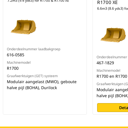
7.2m3 (9.4 yds3) for R1700 & R1700 XE
R1700 XE
6.6m3 (8.6 yds3) f
Onderdeelnummer laadbakgroep
616-0585
Onderdeelnummer 
Machinemodel
467-1829
R1700
Machinemodel
Graafwerktuigen (GET) systeem
R1700 en R1700
Modulair aangelast (MWO), geboute
Graafwerktuigen (
halve pijl (BOHA), Durilock
Modulair aange
halve pijl (BOHA
Deta