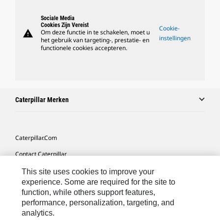
Sociale Media
Cookies Zijn Vereist
Cookie-
warning
Om deze functie in te schakelen, moet u
instellingen
het gebruik van targeting-, prestatie- en
functionele cookies accepteren.
Caterpillar Merken
Caterpillar.com
Contact Caterpillar
Mijn Marketingvoorkeuren
This site uses cookies to improve your
experience. Some are required for the site to
Site Map
function, while others support features,
performance, personalization, targeting, and
Cookie Settings
analytics.
Legal