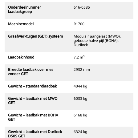
Onderdeelnummer
616-0585
laadbakgroep
Machinemodel
R1700
Graafwerktuigen (GET) systeem
Modulair aangelast (MWO),
geboute halve pijl (BOHA),
Durilock
Laadbakinhoud
7.2 m³
Breedte laadbak over mes
2932 mm
zonder GET
Gewicht – standaardlaadbak
4044 kg
Gewicht – laadbak met MWO
6033 kg
GET
Gewicht – laadbak met BOHA
6168 kg
GET
Gewicht – laadbak met Durilock
6324 kg
D50S GET