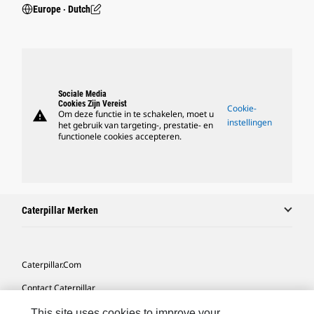
Europe ‧ Dutch
Sociale Media
Cookies Zijn Vereist
Cookie-
warning
Om deze functie in te schakelen, moet u
instellingen
het gebruik van targeting-, prestatie- en
functionele cookies accepteren.
Caterpillar Merken
Caterpillar.com
Contact Caterpillar
Mijn Marketingvoorkeuren
This site uses cookies to improve your