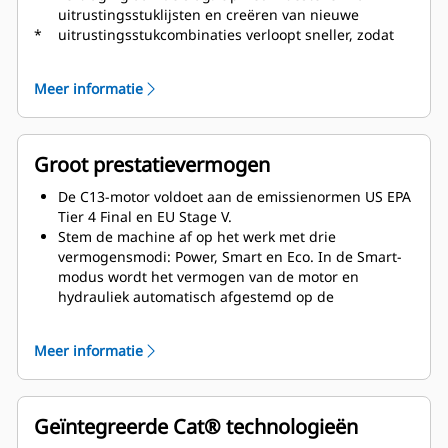
uitrustingsstuklijsten en creëren van nieuwe
*
uitrustingsstukcombinaties verloopt sneller, zodat
machinisten machines gemakkelijker kunnen
instellen en de toegang tot informatie verbetert.
Meer informatie
Dankzij de interface kunnen machinisten preciezer
blijven werken en elke seconde van hun werktijd
benutten. Het invoeren van koppelingen en
hulpstukken in het systeem is nu als mogelijkheid
Groot prestatievermogen
toegevoegd, zodat instellen van
uitrustingsstukcombinaties veel efficiënter verloopt
De C13-motor voldoet aan de emissienormen US EPA
doordat de kalibratietijd aanzienlijk is verkort.
Tier 4 Final en EU Stage V.
Hiermee komt ook de noodzaak voor nieuwe
Stem de machine af op het werk met drie
opmetingen te vervallen bij het wisselen van Cat
®
vermogensmodi: Power, Smart en Eco. In de Smart-
bevestigingen voor uitrustingsstukken, zodat
modus wordt het vermogen van de motor en
controleren en bijstellen voor laadbakslijtage nu
hydrauliek automatisch afgestemd op de
door één persoon kan worden gedaan.
werkomstandigheden: maximaal als dat nodig is en
zo mogelijk minder vermogen om brandstof te
Meer informatie
helpen besparen.
Het geavanceerde elektrohydraulische systeem
helpt om de optimale balans tussen vermogen en
efficiëntie te bereiken. Tegelijkertijd biedt het de
Geïntegreerde Cat® technologieën
controle die u nodig hebt.