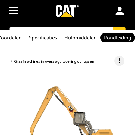
person
SEARCH
search
Voordelen
Specificaties
Hulpmiddelen
Rondleiding
more_vert
Graafmachines in overslaguitvoering op rupsen