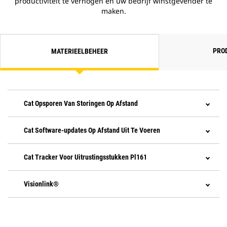
productiviteit te verhogen en uw bedrijf winstgevender te
maken.
PRO
MATERIEELBEHEER
Cat Opsporen Van Storingen Op Afstand
Cat Software-updates Op Afstand Uit Te Voeren
Cat Tracker Voor Uitrustingsstukken Pl161
Visionlink®