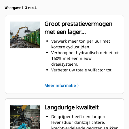
Weergave 1-3 van 4
Groot prestatievermogen
met een lager
brandstofverbruik
Verwerk meer ton per uur met
kortere cyclustijden.
Verhoog het hydraulisch debiet tot
160% met een nieuw
draaisysteem.
Verbeter uw totale vulfactor tot
140-200% dankzij verfijnde
tandkromming.
Meer informatie
Cat machines zijn
voorgeprogrammeerd met
optimale prestatie-instellingen
voor uw grijper, om de koppeling
Langdurige kwaliteit
en efficiëntie van de machine en
de grijper te maximaliseren.
De grijper heeft een langere
Bereik nieuwe hoogten met een
levensduur dankzij lichtere,
nog preciezere zwenkfunctie. De
krachtverdelende gegoten stukken