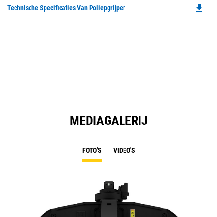
file_download
Do
Technische Specificaties Van Poliepgrijper
in
P
a
O
N
in
Ta
a
N
Ta
MEDIAGALERIJ
FOTO'S
VIDEO'S