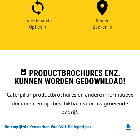
Tweedehands
Dealer
Opties
Zoeken
assignment
PRODUCTBROCHURES ENZ.
KUNNEN WORDEN GEDOWNLOAD!
Caterpillar productbrochures en andere informatieve
documenten zijn beschikbaar voor uw groeiende
bedrijf.
file_download
Do
Belangrijkste Kenmerken Van GSH-Poliepgrijper
P
O