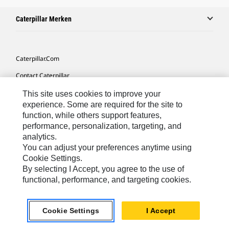
Caterpillar Merken
Caterpillar.com
Contact Caterpillar
Mijn Marketingvoorkeuren
This site uses cookies to improve your
experience. Some are required for the site to
Site Map
function, while others support features,
performance, personalization, targeting, and
Cookie Settings
analytics.
Legal
You can adjust your preferences anytime using
Cookie Settings.
Privacy
By selecting I Accept, you agree to the use of
functional, performance, and targeting cookies.
Europe-Dutch
© 2026 Caterpillar. Alle rechten voorbehouden.
Cookie Settings
I Accept