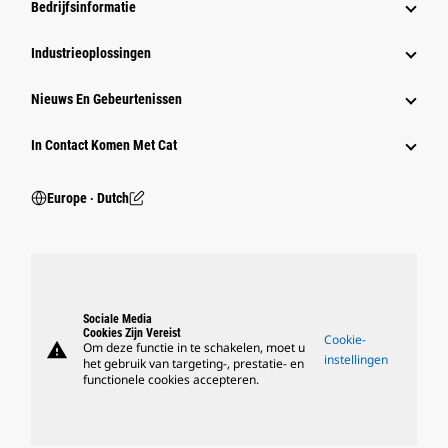
Bedrijfsinformatie
Industrieoplossingen
Nieuws En Gebeurtenissen
In Contact Komen Met Cat
Europe ‧ Dutch
Sociale Media
Cookies Zijn Vereist
Cookie-
warning
Om deze functie in te schakelen, moet u
instellingen
het gebruik van targeting-, prestatie- en
functionele cookies accepteren.