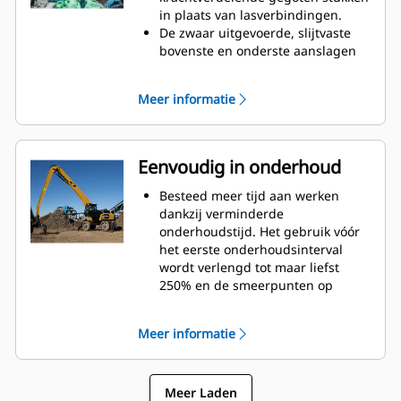
compacte hoogte van GSH-
in plaats van lasverbindingen.
poliepgrijpers vergroot uw
De zwaar uitgevoerde, slijtvaste
mogelijkheden en is ideaal voor
bovenste en onderste aanslagen
toepassingen in gebouwen.
op de grijperbehuizing voorkomen
onnodige slijtage van
Meer informatie
scharnierpunten en tandpunten
en dat cilinders te ver uitschuiven.
Kracht waarop u kunt vertrouwen.
De binnenste tanden en punten
Eenvoudig in onderhoud
zijn vervaardigd van hoogwaardig
staal en bestand tegen schuren en
Besteed meer tijd aan werken
metaal-op-metaal-slijtage.
dankzij verminderde
Scharnierpunten zijn gegoten
onderhoudstijd. Het gebruik vóór
waardoor er geen zwakke punten
het eerste onderhoudsinterval
zijn op het frame.
wordt verlengd tot maar liefst
Slijtagebestendigheid is verhoogd
250% en de smeerpunten op
met eenvoudig te vervangen,
maaiveldhoogte zijn veiliger en
gegoten tandpunten.
eenvoudiger te gebruiken.
Meer informatie
De integrale hydraulische
componenten zijn verplaatst en
zijn beschermd binnenin de tand,
Meer Laden
waardoor er minder spanning